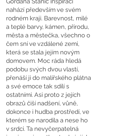
Gordana Stanić inspiraci
nahází především ve svém
rodném kraji. Barevnost, milé
a teplé barvy, kámen, přírodu,
města a městečka, všechno o
čem sní ve vzdálené zemi,
která se stala jejím novým
domovem. Moc ráda hledá
podobu svých dvou vlastí,
přenáší ji do malířského plátna
a své emoce tak sdílí s
ostatními. Asi proto z jejích
obrazů čiší nadšení, vůně,
dokonce i hudba prostředí, ve
kterém se narodila a nese ho
v srdci. Ta nevyčerpatelná