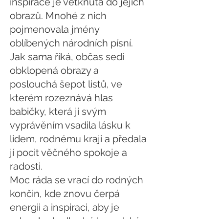
inspirace je vetknuta do jejích
obrazů. Mnohé z nich
pojmenovala jmény
oblíbených národních písní.
Jak sama říká, občas sedí
obklopená obrazy a
poslouchá šepot listů, ve
kterém rozeznává hlas
babičky, která ji svým
vyprávěním vsadila lásku k
lidem, rodnému kraji a předala
jí pocit věčného spokoje a
radosti.
Moc ráda se vrací do rodných
končin, kde znovu čerpá
energii a inspiraci, aby je