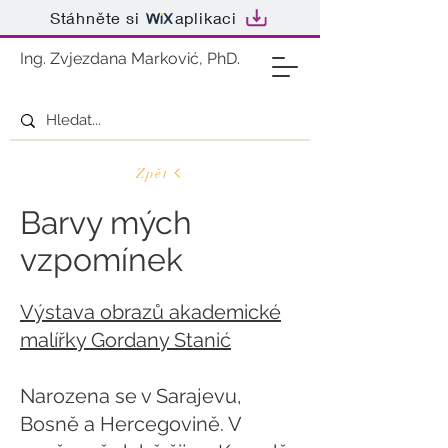
Stáhněte si
aplikaci
Ing. Zvjezdana Marković, PhD.
Zpět
Barvy mých
vzpomínek
Výstava obrazů akademické
malířky Gordany Stanić
Narozena se v Sarajevu,
Bosně a Hercegovině. V