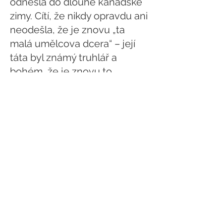
odnesla do dlouhé kanadské
zimy. Cítí, že nikdy opravdu ani
neodešla, že je znovu „ta
malá umělcova dcera“ – její
táta byl známý truhlář a
bohém, že je znovu to
hraněné, bezstarostné a
milované dítě. Často se dívá
na svět okny staré pevnosti a
z bezpečí, přimhouřenýma
očima hledá obraz, který
jednou namaluje.
Věří, že umění a malířství
zvlášť jsou útočiště pro její
barevné sny. Prezentuje je s
velkým respektem a snaží se