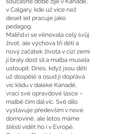
současně době žije v Kanadě,
v Calgary, kde už vice než
deset let pracuje jako
pedagog.
Malířství se věnovala celý svůj
život, ale výchova tří děti a
nový začátek života v cizí zemi
jí braly dost sil a malba musela
ustoupit. Dnes, když jsou děti
už dospělé a osud jí dopřává
víc klidu v daleké Kanadě,
vrací své opravdové lásce –
malbě čim dál víc. Své dílo
vystavuje především v nové
domovině, ale letos máme
štěstí vidět ho i v Evropě.