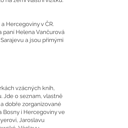
na zemi vlastní vizitku.
y a Hercegoviny v ČR.
řka paní Helena Vančurová
 Sarajevu a jsou přímými
írkách vzácných knih,
u. Jde o seznam, vlastně
é a dobře zorganizované
 a Bosny i Hercegoviny ve
yerovi, Jaroslavu