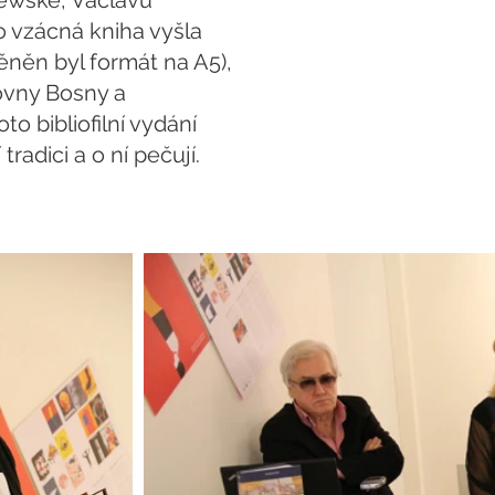
jewské, Václavu
o vzácná kniha vyšla
něn byl formát na A5),
hovny Bosny a
to bibliofilní vydání
adici a o ní pečují.