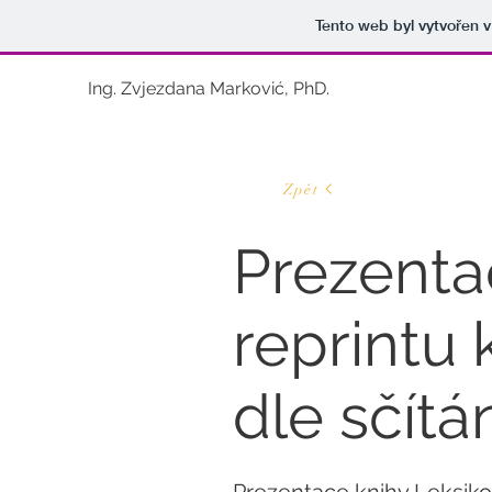
Tento web byl vytvořen 
Ing. Zvjezdana Marković, PhD.
Zpět
Prezenta
reprintu
dle sčítán