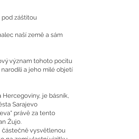
 pod záštitou
znalec naší země a sám
vdový význam tohoto pocitu
arodili a jeho milé objetí
 Hercegoviny, je básník,
ěsta Sarajevo
eva“ právě za tento
an Žujo.
ji částečně vysvětlenou