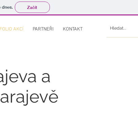
tě dnes.
Začít
FOLIO AKCÍ
PARTNEŘI
KONTAKT
ajeva a
Sarajevě