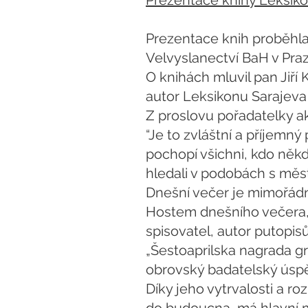
Prezentace knihy Leksiko
Prezentace knih proběhla
Velvyslanectví BaH v Praz
O knihách mluvil pan Jiří
autor Leksikonu Sarajeva 
Z proslovu pořadatelky a
“Je to zvláštní a příjemn
pochopí všichni, kdo někdy
hledali v podobách s měst
Dnešní večer je mimořádn
Hostem dnešního večera, 
spisovatel, autor putopis
„Šestoaprilska nagrada g
obrovský badatelský úspě
Díky jeho vytrvalosti a r