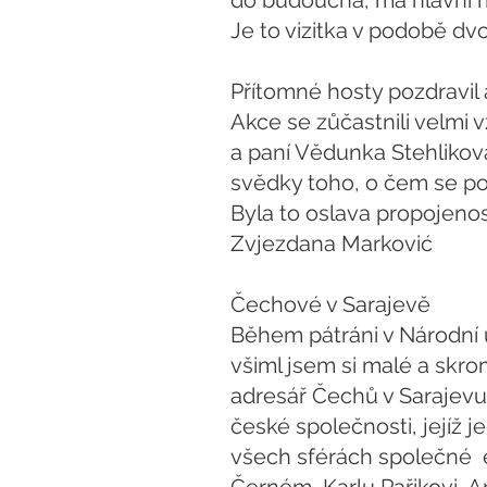
do budoucna, má hlavní m
Je to vizitka v podobě d
Přítomné hosty pozdravil a
Akce se zůčastnili velmi 
a paní Vědunka Stehliková
svědky toho, o čem se po
Byla to oslava propojeno
Zvjezdana Marković
Čechové v Sarajevě
Během pátráni v Národní 
všiml jsem si malé a skro
adresář Čechů v Sarajevu
české společnosti, jejíž 
všech sférách společné e