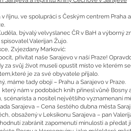
n Sarajeva a reprintu knihy Čechové v Sarajevě
 v říjnu, ve spolupráci s Českým centrem Praha a
e.
 Kuděla, bývalý velvyslanec ČR v BaH a výborný 
spisovatel Valerijan Žujo.
kce, Zvjezdany Marković:
ý pocit, přivítat naše Sarajevo v naší Praze! Opra
 za svůj život museli opustit místo ve kterém se n
em,které je za své obyvatele přijalo.
ý, máme tady obojí – Prahu a Sarajevo v Praze.
který nám v podobách knih přinesl vůně Bosny a
ů, scénarista a nositel největšího vyznamenaní m
rada Sarajeva – Cena šestého dubna města Saraj
ch, obsažený v Leksikonu Sarajeva – pan Valerij
ozhodnutí zabránit zapomenutí minulosti a předat 