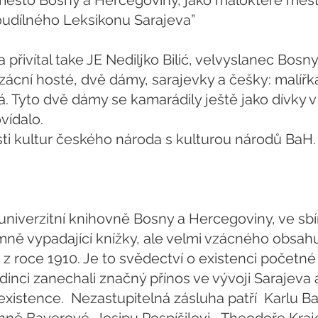
ěsto Bosny a Hercegoviny, jako málokteré město 
voudílného Leksikonu Sarajeva”
 přivítal take JE Nediljko Bilić, velvyslanec Bosn
vzácní hosté, dvě dámy, sarajevky a češky: malí
. Tyto dvě dámy se kamarádily ještě jako dívky v
vídalo.
sti kultur českého národa s kulturou národů BaH.
univerzitní knihovně Bosny a Hercegoviny, ve sb
mně vypadající knížky, ale velmi vzácného obsah
 z roce 1910. Je to svědectví o existenci početn
jedinci zanechali značný přínos ve vývoji Sarajeva
xistence. Nezastupitelná zásluha patří Karlu Ba