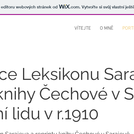
v editoru webových stránek od
.com
. Vytvořte si svůj vlastní ješ
VÍTEJTE
O MNĚ
PORT
ce Leksikonu Sar
 knihy Čechové v 
í lidu v r.1910