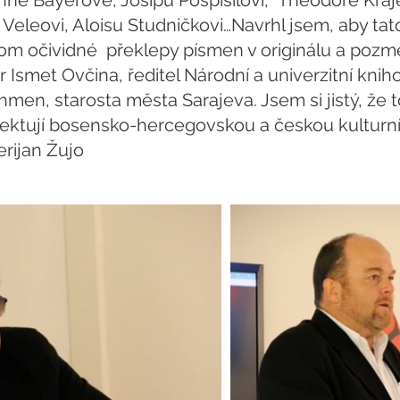
Anně Bayerové, Josipu Pospíšilovi, Theodoře Kra
eleovi, Aloisu Studničkovi…Navrhl jsem, aby tat
om očividné překlepy písmen v originálu a pozmě
r Ismet Ovčina, ředitel Národní a univerzitní kni
men, starosta města Sarajeva. Jsem si jistý, že to
pektují bosensko-hercegovskou a českou kulturní tr
erijan Žujo