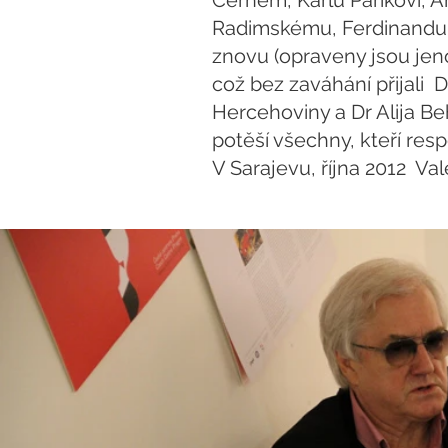
Černém, Karlu Pařikovi, 
Radimskému, Ferdinandu V
znovu (opraveny jsou jen
což bez zaváhání přijali D
Hercehoviny a Dr Alija Beh
potěší všechny, kteří res
V Sarajevu, října 2012 Val