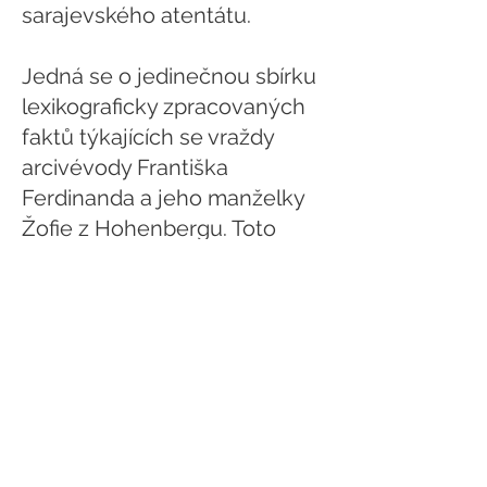
sarajevského atentátu.
Jedná se o jedinečnou sbírku
lexikograficky zpracovaných
faktů týkajících se vraždy
arcivévody Františka
Ferdinanda a jeho manželky
Žofie z Hohenbergu. Toto
dvousvazkové dílo o 1400
stranách nemá v rozsahu,
důkladnosti a přesnosti
obdoby.
Rozhovor s autorem Glosáře
sarajevského atentátu
proběhl ve spolupráci se