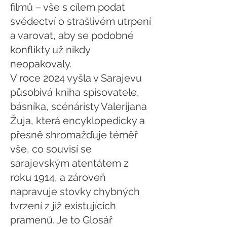
filmů – vše s cílem podat
svědectví o strašlivém utrpení
a varovat, aby se podobné
konflikty už nikdy
neopakovaly.
V roce 2024 vyšla v Sarajevu
působivá kniha spisovatele,
básníka, scénáristy Valerijana
Žuja, která encyklopedicky a
přesně shromažďuje téměř
vše, co souvisí se
sarajevským atentátem z
roku 1914, a zároveň
napravuje stovky chybných
tvrzení z již existujících
pramenů. Je to Glosář