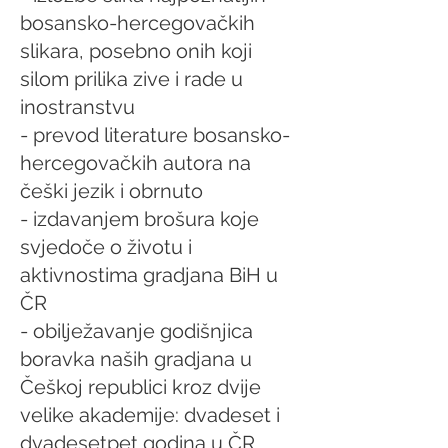
bosansko-hercegovačkih
slikara, posebno onih koji
silom prilika zive i rade u
inostranstvu
- prevod literature bosansko-
hercegovačkih autora na
češki jezik i obrnuto
- izdavanjem brošura koje
svjedoče o životu i
aktivnostima gradjana BiH u
ČR
- obilježavanje godišnjica
boravka naših gradjana u
Češkoj republici kroz dvije
velike akademije: dvadeset i
dvadesetpet godina u ČR