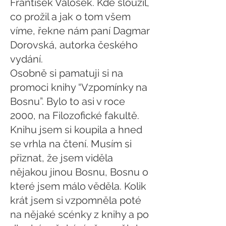
František Valošek. Kde sloužil,
co prožil a jak o tom všem
víme, řekne nám paní Dagmar
Dorovská, autorka českého
vydání.
Osobně si pamatuji si na
promoci knihy “Vzpomínky na
Bosnu”. Bylo to asi v roce
2000, na Filozofické fakultě.
Knihu jsem si koupila a hned
se vrhla na čtení. Musím si
přiznat, že jsem viděla
nějakou jinou Bosnu, Bosnu o
které jsem málo věděla. Kolik
krát jsem si vzpomněla poté
na nějaké scénky z knihy a po