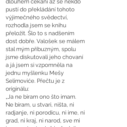
dlouhém čekání až se někdo
pustí do překládání tohoto
výjimečného svědectví,
rozhodla jsem se knihu
přeložit. Šlo to s nadšením
dost dobře. Valošek se málem
stal mým příbuzným, spolu
jsme diskutovali jeho chovaní
a já jsem si vzpomněla na
jednu myšlenku Mešy
Selimoviće. Přečtu je z
originálu:
„Ja ne biram ono što imam.
Ne biram, u stvari, ništa, ni
radjanje, ni porodicu, ni ime, ni
grad, ni kraj, ni narod, sve mi