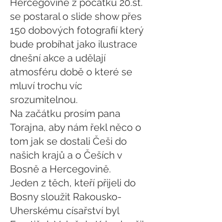
Hercegovině z počátku 20.st.
se postaral o slide show přes
150 dobových fotografií který
bude probíhat jako ilustrace
dnešní akce a udělají
atmosféru době o které se
mluví trochu víc
srozumitelnou.
Na začátku prosím pana
Torajna, aby nám řekl něco o
tom jak se dostali Češi do
našich krajů a o Češích v
Bosně a Hercegovině.
Jeden z těch, kteří přijeli do
Bosny sloužit Rakousko-
Uherskému císařství byl