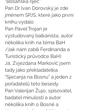
“Bosanska riječ”
Pan Dr Ivan Dorovský je zde
jménem SPJS, které jako první
knihu vydalo
Pan Pavel Trojan je
vystudovaný balkánista, autor
několika knih na téma BaH
/Jak nám zabili Ferdinanda a
Turistický průvodce BaH)
Já, Zvjezdana Marković jsem
tady jako překladatelka
“Sjećanja na Bosnu” a jeden z
pořadatelů teto besedy.
Pan Valerijan Žujo, spisovatel,
badatel minulostí a autor
několika knih o Bosně a