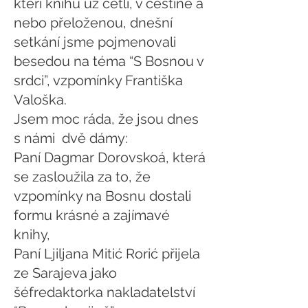
kteří knihu už četli, v češtině a
nebo přeloženou, dnešní
setkání jsme pojmenovali
besedou na téma “S Bosnou v
srdci”, vzpomínky Františka
Valoška.
Jsem moc ráda, že jsou dnes
s námi dvě dámy:
Paní Dagmar Dorovskoá, která
se zasloužila za to, že
vzpomínky na Bosnu dostali
formu krásné a zajímavé
knihy,
Paní Ljiljana Mitić Rorić přijela
ze Sarajeva jako
šéfredaktorka nakladatelství