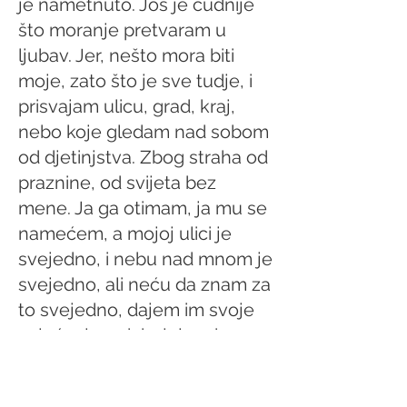
je nametnuto. Još je čudnije
što moranje pretvaram u
ljubav. Jer, nešto mora biti
moje, zato što je sve tudje, i
prisvajam ulicu, grad, kraj,
nebo koje gledam nad sobom
od djetinjstva. Zbog straha od
praznine, od svijeta bez
mene. Ja ga otimam, ja mu se
namećem, a mojoj ulici je
svejedno, i nebu nad mnom je
svejedno, ali neću da znam za
to svejedno, dajem im svoje
osjećanje, udahnjujem im
svoju ljubav, da mi je vrate.“
Stejně tak ani náš Valoušek