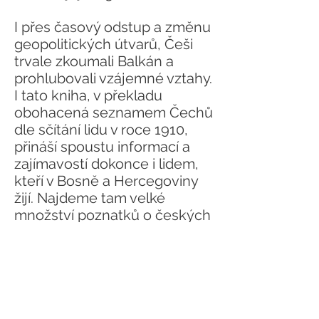
I přes časový odstup a změnu
geopolitických útvarů, Češi
trvale zkoumali Balkán a
prohlubovali vzájemné vztahy.
I tato kniha, v překladu
obohacená seznamem Čechů
dle sčítání lidu v roce 1910,
přináší spoustu informací a
zajímavostí dokonce i lidem,
kteří v Bosně a Hercegoviny
žijí. Najdeme tam velké
množství poznatků o českých
stopách a přínosu Čechů v
přibližování se tehdejší
Evropě po několik století
osmanské nadvlády.
Je to zajímavé čtení, které si
najde čtenáře se zájmem o