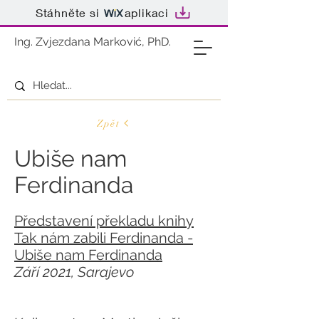
Stáhněte si
aplikaci
Ing. Zvjezdana Marković, PhD.
Zpět
Ubiše nam
Ferdinanda
Představení překladu knih
y​
Tak nám zabili Ferdinanda -
Ubiše nam Ferdinanda
Září 2021, Sarajevo