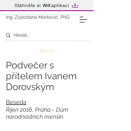
Stáhněte si
aplikaci
Ing. Zvjezdana Marković, PhD.
Zpět
Podvečer s
přítelem Ivanem
Dorovským
Beseda
Říjen 2016, Praha - Dům
národnostních menšin