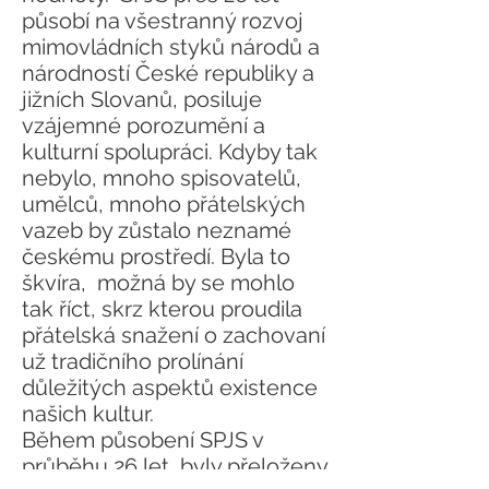
působí na všestranný rozvoj
mimovládních styků národů a
národností České republiky a
jižních Slovanů, posiluje
vzájemné porozumění a
kulturní spolupráci. Kdyby tak
nebylo, mnoho spisovatelů,
umělců, mnoho přátelských
vazeb by zůstalo neznamé
českému prostředí. Byla to
škvíra, možná by se mohlo
tak říct, skrz kterou proudila
přátelská snažení o zachovaní
už tradičního prolínání
důležitých aspektů existence
našich kultur.
Během působení SPJS v
průběhu 26 let, byly přeloženy