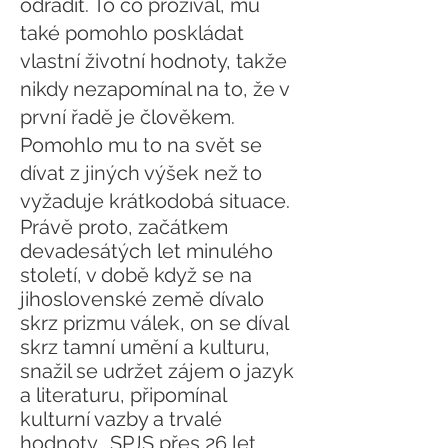
odradit. To co prožíval, mu
také pomohlo poskládat
vlastní životní hodnoty, takže
nikdy nezapomínal na to, že v
první řadě je člověkem.
Pomohlo mu to na svět se
dívat z jiných výšek než to
vyžaduje krátkodobá situace.
Právě proto, začátkem
devadesátých let minulého
století, v době když se na
jihoslovenské země dívalo
skrz prizmu válek, on se díval
skrz tamní umění a kulturu,
snažil se udržet zájem o jazyk
a literaturu, připomínal
kulturní vazby a trvalé
hodnoty. SPJS přes 26 let