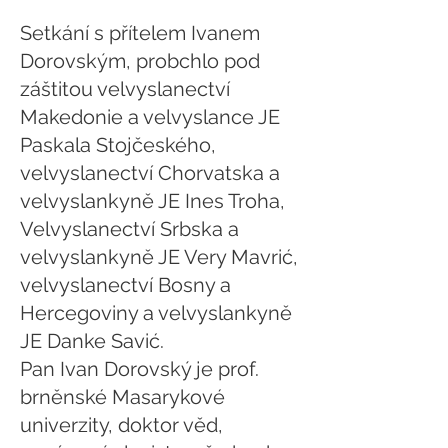
Setkání s přítelem Ivanem
Dorovským, probchlo pod
záštitou velvyslanectví
Makedonie a velvyslance JE
Paskala Stojčeského,
velvyslanectví Chorvatska a
velvyslankyně JE Ines Troha,
Velvyslanectví Srbska a
velvyslankyně JE Very Mavrić,
velvyslanectví Bosny a
Hercegoviny a velvyslankyně
JE Danke Savić.
Pan Ivan Dorovský je prof.
brněnské Masarykové
univerzity, doktor věd,