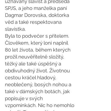
uznávaný slavist a předseda
SPJS, a jeho manželka paní
Dagmar Dorovska, doktorka
věd a také respektovana
slavistka.
Byla to podvečer s přítelem.
Člověkem, který loni naplnil
80 let života, během kterých
prožil neuvěřitelně složitý,
těžký ale také úspěšný a
obdivuhodný život. Životnou
cestou kráčel hladový,
neoblečený, bosých nohou a
také v dámských botách, jak
popisuje v svých
vzpomínkách. Nic ho nemohlo