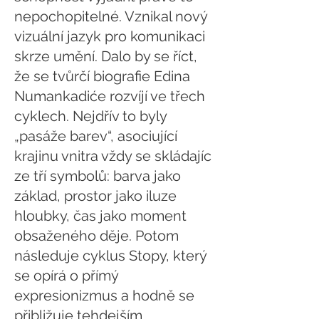
nepochopitelné. Vznikal nový
vizuální jazyk pro komunikaci
skrze umění. Dalo by se říct,
že se tvůrčí biografie Edina
Numankadiće rozvíjí ve třech
cyklech. Nejdřív to byly
„pasáže barev“, asociující
krajinu vnitra vždy se skládajíc
ze tří symbolů: barva jako
základ, prostor jako iluze
hloubky, čas jako moment
obsaženého děje. Potom
následuje cyklus Stopy, který
se opírá o přímý
expresionizmus a hodně se
přibližuje tehdejším