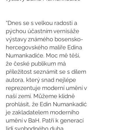
“Dnes se s velkou radosti a
pýchou účastním vernisáže
výstavy známého bosensko-
hercegovského malíře Edina
Numankadiće. Moc mě těší,
že české publikum má
příležitost seznámit se s dílem
autora, který snad nejlépe
reprezentuje moderní umění v
naší zemi. Můžeme klidně
prohlásit, že Edin Numankadić
je zakladatelem moderního
umění v BaH. Patří k generací
lidí svobodného duha,