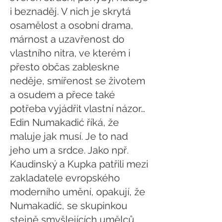
i beznaděj. V nich je skrytá
osamělost a osobní drama,
márnost a uzavřenost do
vlastního nitra, ve kterém i
přesto občas zableskne
neděje, smířenost se životem
a osudem a přece také
potřeba vyjádřit vlastní názor…
Edin Numakadić říká, že
maluje jak musí. Je to nad
jeho um a srdce. Jako npř.
Kaudinský a Kupka patřili mezi
zakladatele evropského
moderního umění, opakují, že
Numakadíć, se skupinkou
stejně smyšlejících umělců,