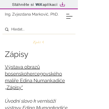
Stáhněte si
aplikaci
Ing. Zvjezdana Marković, PhD.
Zpět
Zápisy
Výstava obrazů
bosenskohercegovského
malíře Edina Numankadiće
„Zápisy“
Úvodní slovo k vernisáži
výstavy Edina Mumankadiće