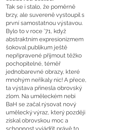
Tak se i stalo, že poměrně
brzy, ale suvereně vystoupil s
první samostatnou výstavou.
Bylo to v roce ’71, když
abstraktním expresionizmem
šokoval publikum ještě
nepřipravené přijmout těžko
pochopitelné, téměř
jednobarevné obrazy, které
mnohým neříkaly nic! A přece,
ta výstava přinesla obrovský
zlom. Na uměleckém nebi
BaH se začal rýsovat nový
umělecký výraz, který později
získal obrovskou moc a
schopnost vyjádřit právě to