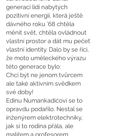
generaci lidí nabytých
pozitivní energii, která ještě
dávného roku ’68 chtěla
měnit svět, chtěla ovládnout
vlastní prostor a dát mu pečeť
vlastní identity. Dalo by se říci,
že moto uměleckého výrazu
této generace bylo:
Chci být ne jenom tvůrcem
ale také aktivním svědkem
své doby!
Edinu Numankadićovi se to
opravdu podařilo. Nestal se
inženýrem elektrotechniky,
jak si to rodina přála, ale
malířem a profesorem