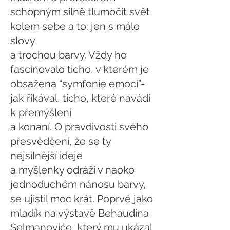
schopným silně tlumočit svět
kolem sebe a to: jen s málo
slovy
a trochou barvy. Vždy ho
fascinovalo ticho, v kterém je
obsažena “symfonie emocí”-
jak říkával, ticho, které navádí
k přemýšlení
a konaní. O pravdivosti svého
přesvědčení, že se ty
nejsilnější ideje
a myšlenky odráží v naoko
jednoduchém nánosu barvy,
se ujistil moc krát. Poprvé jako
mladík na výstavě Behaudina
Selmanoviće, který mu ukázal