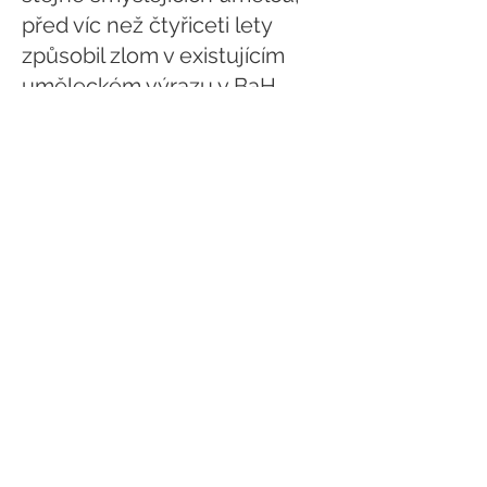
před víc než čtyřiceti lety
způsobil zlom v existujícím
uměleckém výrazu v BaH,
přinášejíce nový jazyk a
novou formu. Jeho rukopis je
naprosto originální,
neoblomně experimentuje s
nevyčerpatelnými prameny
hledání způsobu ozrcadlení
nové reality pomocí barvy,
prostoru
a písma. Nesmíme
zapomenout na Edinovy
krabice. Krabice – To
jednoduché slovo odpovídá
jeho způsobu, jeho