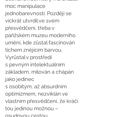
moc manipulace
jednobarevností. Později se
víckrát utvrdil ve svém
přesvědčení, třeba v
pařížském muzeu moderního
umění, kde zůstal fascinován
tichem znějícím barvou.
Vyrůstal v prostředí
s pevným intelektuálním
základem, milován a chápán
jako jedinec
s osobitým, až absurdním
optimizmem, nezviklán ve
vlastním přesvědčení, že kráčí
tou jedinou možnou –
osudovou cestou.