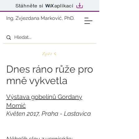
Stáhněte si
aplikaci
Ing. Zvjezdana Marković, PhD.
Zpět
Dnes ráno růže pro
mně vykvetla
Výstava gobelínů Gordany
Momić
Květen 2017, Praha - Lastavica