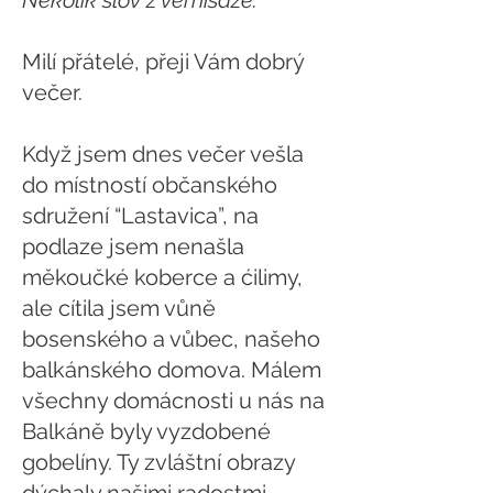
Několik slov z vernisáže:
Milí přátelé, přeji Vám dobrý
večer.
Když jsem dnes večer vešla
do místností občanského
sdružení “Lastavica”, na
podlaze jsem nenašla
měkoučké koberce a ćilimy,
ale cítila jsem vůně
bosenského a vůbec, našeho
balkánského domova. Málem
všechny domácnosti u nás na
Balkáně byly vyzdobené
gobelíny. Ty zvláštní obrazy