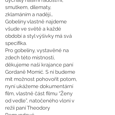
dýchaly našimi radostmi,
smutkem, dilematy,
zklamáním a nadějí…
Gobelíny vlastně najdeme
všude ve světě a každé
období a styl výšivky má svá
specifika.
Pro gobelíny, vystavěné na
zdech této místnosti,
děkujeme naší krajance paní
Gordaně Momić. S ní budeme
mít možnost pohovořit potom,
nyní ukážeme dokumentární
film, vlastně část filmu “Ženy
od vedle”, natočeného vloni v
režii paní Theodory