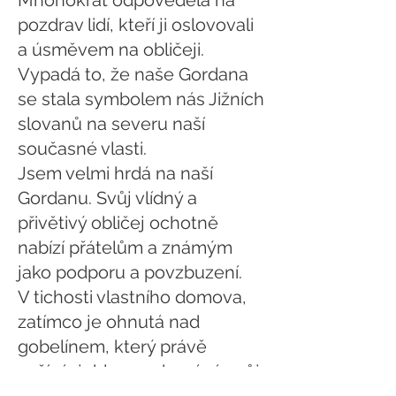
Mnohokrát odpověděla na
pozdrav lidí, kteří ji oslovovali
a úsměvem na obličeji.
Vypadá to, že naše Gordana
se stala symbolem nás Jižních
slovanů na severu naší
současné vlasti.
Jsem velmi hrdá na naší
Gordanu. Svůj vlídný a
přivětivý obličej ochotně
nabízí přátelům a známým
jako podporu a povzbuzení.
V tichosti vlastního domova,
zatímco je ohnutá nad
gobelínem, který právě
vyšívá, jehlou zachovává svůj