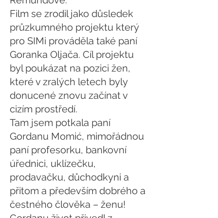
Remundové.
Film se zrodil jako důsledek
průzkumného projektu který
pro SIMi prováděla také paní
Goranka Oljača. Cíl projektu
byl poukázat na pozici žen,
které v zralých letech byly
donucené znovu začínat v
cizím prostředí.
Tam jsem potkala paní
Gordanu Momić, mimořádnou
paní profesorku, bankovní
úřednici, uklízečku,
prodavačku, důchodkyni a
přitom a především dobrého a
čestného člověka – ženu!