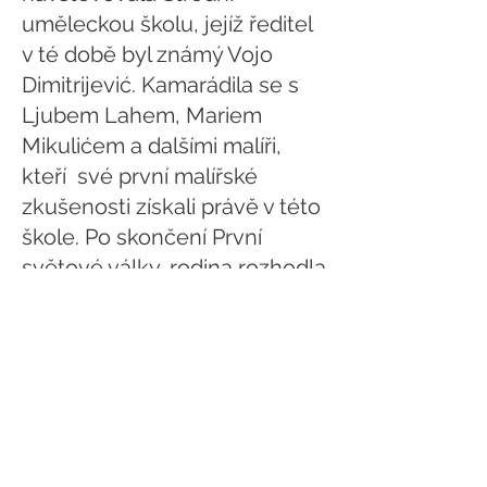
uměleckou školu, jejíž ředitel
v té době byl známý Vojo
Dimitrijević. Kamarádila se s
Ljubem Lahem, Mariem
Mikulićem a dalšími malíři,
kteří své první malířské
zkušenosti získali právě v této
škole. Po skončení První
světové války, rodina rozhodla
o návratu do České republiky,
aby Helena pokračovala ve
studiu na pražské Akademii
výtvarných umění. Na svojí
rodnou zem nikdy
nezapomněla. Zúčastnila se
dvou brigád mládeže (Brčko-