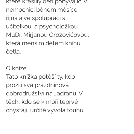
které kreslily děti pobývající v
nemocnici během měsíce
řijna a ve spolupráci s
učitelkou, a psycholožkou
MuDr. Mirjanou Orozovićovou,
která menším dětem knihu
četla.
O knize
Tato knížka potěší ty, kdo
prožili svá prázdninová
dobrodružství na Jadranu. V
těch, kdo se k moři teprvé
chystají, určitě vyvolá touhu
podívat se do míst, kde mladí
hrdinové románu zažili