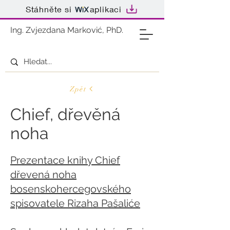
Stáhněte si
aplikaci
Ing. Zvjezdana Marković, PhD.
Zpět
Chief, dřevěná
noha
Prezentace knihy Chief
dřevená noha
bosenskohercegovského
spisovatele Rizaha Pašaliće